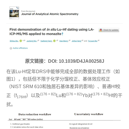
原文链接：DOI: 10.1039/D4JA00258J
在该Lu-Hf定年DRS中能够完成全部的数据处理工作（如
图1），包括但不限于化学分馏校正、基体效应校正
（NIST SRM 610和独居石基体差异的影响）、普通Hf校
(176 + 82)
(176 + 82)
(176 + 82)
正（
f
）以及
Lu和
Yb对
Hf的干
176Hf
扰。