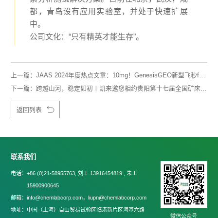
都，青岛设有应用实验室，并处于快速扩展
中。
公司文化：“只有精英才能生存”。
上一篇：
JAAS 2024年度热点文章：10mg！GenesisGEO新型飞秒fsLA-ICPMS法快速测定全岩主微量元素
下一篇：
跨越山河，稳定如初丨凯来邀您相约贵阳第十七届全国矿床会议现场体验
返回列表
联系我们
电话：
+86 (0)21-58955763, 刘工 13916454819 , 朱工
15900900645
邮箱：
info@chemlabcorp.com，liupn@chemlabcorp.com
地址：
中国（上海）自由贸易试验区临港新片区海基六路
微信公众号