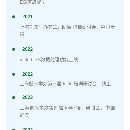
ESI家族成员
2021
<svg style="float:left;line-height:0;width:0;vertical-align:top;" viewbox="0 0 1 1"></svg>
上海凯来举办第二届Iolite 培训研讨会，中国贵
阳
2022
<svg style="float:left;line-height:0;width:0;vertical-align:top;" viewbox="0 0 1 1"></svg>
iolite LIBS数据处理功能上线
2022
<svg style="float:left;line-height:0;width:0;vertical-align:top;" viewbox="0 0 1 1"></svg>
上海凯来举办
第三届 Iolite 培训研讨会，线上
2023
<svg style="float:left;line-height:0;width:0;vertical-align:top;" viewbox="0 0 1 1"></svg>
上海凯来举办第四届 Iolite 培训研讨会，中国
武汉
2024