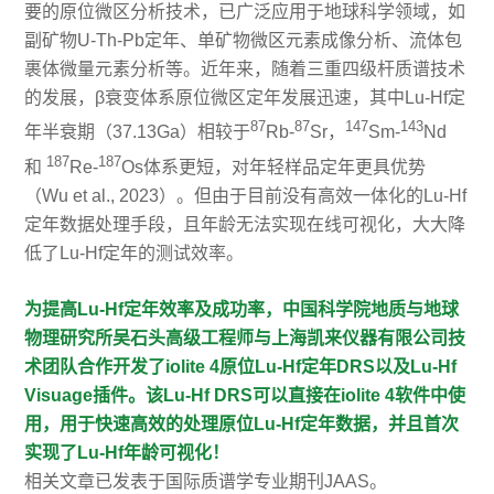
要的原位微区分析技术，已广泛应用于地球科学领域，如
副矿物U-Th-Pb定年、单矿物微区元素成像分析、流体包
裹体微量元素分析等。近年来，随着三重四级杆质谱技术
的发展，β衰变体系原位微区定年发展迅速，其中Lu-Hf定
87
87
147
143
年半衰期（37.13Ga）相较于
Rb-
Sr，
Sm-
Nd
187
187
和
Re-
Os体系更短，对年轻样品定年更具优势
（Wu et al., 2023）。但由于目前没有高效一体化的Lu-Hf
定年数据处理手段，且年龄无法实现在线可视化，大大降
低了Lu-Hf定年的测试效率。
为提高Lu-Hf定年效率及成功率，中国科学院地质与地球
物理研究所吴石头高级工程师与上海凯来仪器有限公司技
术团队合作开发了iolite 4原位Lu-Hf定年DRS以及Lu-Hf
Visuage插件。该Lu-Hf DRS可以直接在iolite 4软件中使
用，用于快速高效的处理原位Lu-Hf定年数据，并且首次
实现了Lu-Hf年龄可视化！
相关文章已发表于国际质谱学专业期刊JAAS。