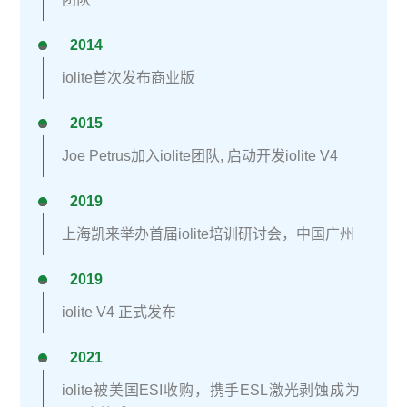
2014
<svg style="float:left;line-height:0;width:0;vertical-align:top;" viewbox="0 0 1 1"></svg>
iolite首次发布商业版
2015
<svg style="float:left;line-height:0;width:0;vertical-align:top;" viewbox="0 0 1 1"></svg>
Joe Petrus加入iolite团队, 启动开发iolite V4
2019
<svg style="float:left;line-height:0;width:0;vertical-align:top;" viewbox="0 0 1 1"></svg>
上海凯来举办首届iolite培训研讨会，中国广州
2019
<svg style="float:left;line-height:0;width:0;vertical-align:top;" viewbox="0 0 1 1"></svg>
iolite V4 正式发布
2021
<svg style="float:left;line-height:0;width:0;vertical-align:top;" viewbox="0 0 1 1"></svg>
iolite被美国ESI收购，携手ESL激光剥蚀成为