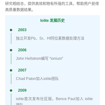
研究相结合，提供高效和物有所值的工具，帮助用户获得
高质量数据结果。
Iolite 发展历史
2003
<svg style="float:left;line-height:0;width:0;vertical-align:top;" viewbox="0 0 1 1"></svg>
独立开发Pb、Sr、Hf同位素数据处理方法
2006
<svg style="float:left;line-height:0;width:0;vertical-align:top;" viewbox="0 0 1 1"></svg>
John Hellstrom编写 “ionium”
2007
<svg style="float:left;line-height:0;width:0;vertical-align:top;" viewbox="0 0 1 1"></svg>
Chad Paton加入iolite团队
2009
<svg style="float:left;line-height:0;width:0;vertical-align:top;" viewbox="0 0 1 1"></svg>
iolite首次发布社区版，Bence Paul加入 iolite
团队