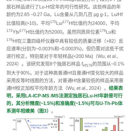
居石样品进行了Lu-Hf定年的可行性研究。这些样品的年
龄约为2.65 ~0.27 Ga，Lu含量从几到几百 μg g-1，Lu/Hf
175
177
比值较高(>10)，平均
Lu/
Hf比值约为24000，平均
172
177
176
Yb/
Hf比值约为52000。虽然同质异位素
Lu和
176
Hf在三重四级杆仪器中具有较低的质量迁移（+82）反
应速率(分别为~0.003%和~0.0003%)，但仍需对这些干扰
进行校正，特别是对于年轻样品(<200 Ma)（Wu, et al.,
2024）。该研究发现8个独居石样品
f
的范围从~0.1%
Hf176
到大于90%，对于这种高普通Hf且普通Hf变化较大的样品
采用反等时线图的方法，对普通Hf含量较低的样品采用普
通Hf校正加权平均年龄方法（Wu, et al., 2024）。
结果表
明，采用LA-ICP-MS /MS法测定独居石Lu-Hf年龄是可行
的，其分析精度(~1.5%)和准确度(~1.5%)可与U-Th-Pb体
系测年相媲美（图3）
。